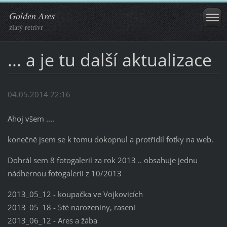
Golden Ares
zlatý retrívr
... a je tu další aktualizace
04.05.2014 22:16
Ahoj všem ....
konečně jsem se k tomu dokopnul a protřídil fotky na web.
Dohrál sem 8 fotogalerií za rok 2013 .. obsahuje jednu
nádhernou fotogalerii z 10/2013
2013_05_12 - koupačka ve Vojkovicích
2013_05_18 - 5té narozeniny, rasení
2013_06_12 - Ares a žába