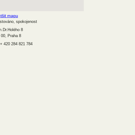
tšit mapu
stováno, spokojenost
.Dr.Holého 8
 00, Praha 8
: + 420 284 821 784