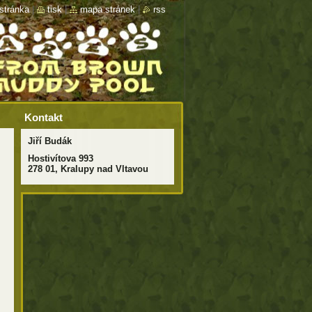
stránka
|
tisk
|
mapa stránek
|
rss
Kontakt
Jiří Budák
Hostivítova 993
278 01, Kralupy nad Vltavou