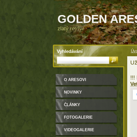
GOLDEN ARE
zlatý retrívr
Vyhledávání
Úvo
Už
!!
O ARESOVI
Ve
NOVINKY
ČLÁNKY
FOTOGALERIE
VIDEOGALERIE