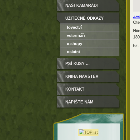
NAŠI KAMARÁDI
Zvě
UŽITEČNÉ ODKAZY
Ote
lovectví
Nám
veterináři
180
e-shopy
tel
ostatní
PSÍ KUSY ...
KNIHA NÁVŠTĚV
KONTAKT
NAPIŠTE NÁM