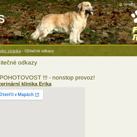
úvodní 
S
dní stránka
-
Užitečné odkazy
itečné odkazy
! POHOTOVOST !!! - nonstop provoz!
terinární klinika Erika