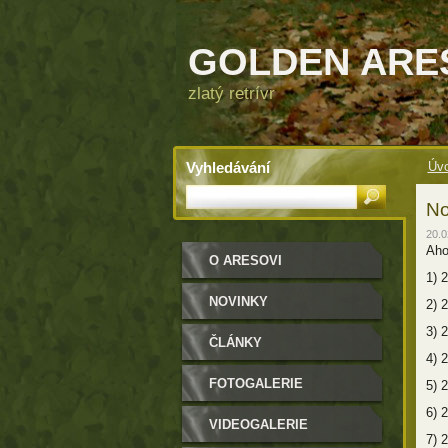
GOLDEN ARE
zlatý retrívr
Vyhledávání
Úvo
No
20.0
Ahoj
O ARESOVI
1)
2
NOVINKY
2)
2
3)
2
ČLÁNKY
4)
2
FOTOGALERIE
5)
2
6)
2
VIDEOGALERIE
7)
2