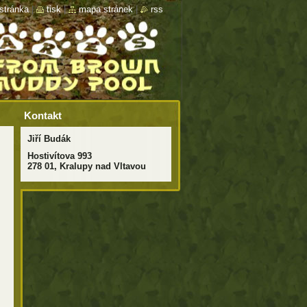
stránka
|
tisk
|
mapa stránek
|
rss
Kontakt
Jiří Budák
Hostivítova 993
278 01, Kralupy nad Vltavou