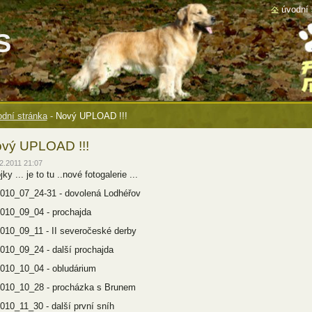
úvodní 
S
dní stránka
-
Nový UPLOAD !!!
vý UPLOAD !!!
2.2011 21:07
ky ... je to tu ..nové fotogalerie ...
010_07_24-31 - dovolená Lodhéřov
010_09_04 - prochajda
010_09_11 - II severočeské derby
010_09_24 - další prochajda
010_10_04 - obludárium
010_10_28 - procházka s Brunem
010_11_30 - další první sníh