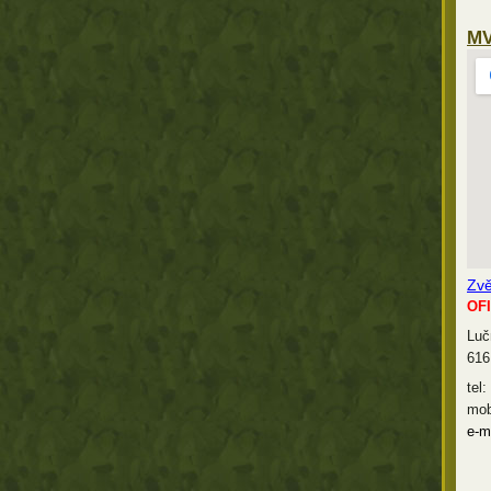
MV
Zvě
OFI
Luč
616
tel
mob
e-ma