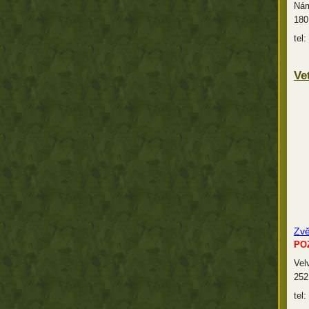
Nám
180
tel
Ve
Zvě
POZ
Vel
252
tel