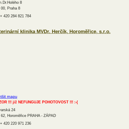
.Dr.Holého 8
 00, Praha 8
: + 420 284 821 784
terinární klinika MVDr. Herčík, Horoměřice, s.r.o.
tšit mapu
OR !!! již NEFUNGUJE POHOTOVOST !!! :-(
varská 24
 62, Horoměřice PRAHA - ZÁPAD
: + 420 220 971 236