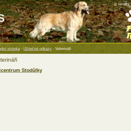
úvodní 
S
dní stránka
-
Užitečné odkazy
-
Veterináři
terináři
tcentrum Stodůlky